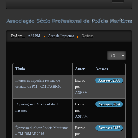
ASPPM
Acerca da ASPPM
Está em...
ASPPM
Área de Imprensa
Notícias
Contactos
Estatutos e Regulamentos
Mostrar n.º
Formulários
Pareceres da DN
Título
Autor
Acessos
NIBS e IBAN
Interesses impedem revisão do
Escrito
Acessos: 2360
estatuto da PM - CM17ABR16
por
Atividades
ASPPM
Reportagem CM - Conflito de
Escrito
Acessos: 3054
Informação
missões
por
ASPPM
Publicações Úteis
Suporte
É preciso duplicar Polícia Marítimos
Escrito
Acessos: 3137
- CM 20MAR2016
por
Legislação