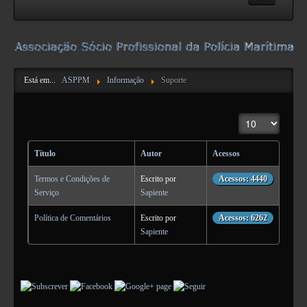
ASPPM
Acerca da ASPPM
Está em...
ASPPM
Informação
Suporte
Contactos
Estatutos e Regulamentos
Mostrar n.º
Formulários
Pareceres da DN
Título
Autor
Acessos
NIBS e IBAN
Termos e Condições de
Escrito por
Acessos: 4440
Serviço
Sapiente
Atividades
Política de Comentários
Escrito por
Acessos: 6262
Sapiente
Informação
Publicações Úteis
Suporte
Legislação